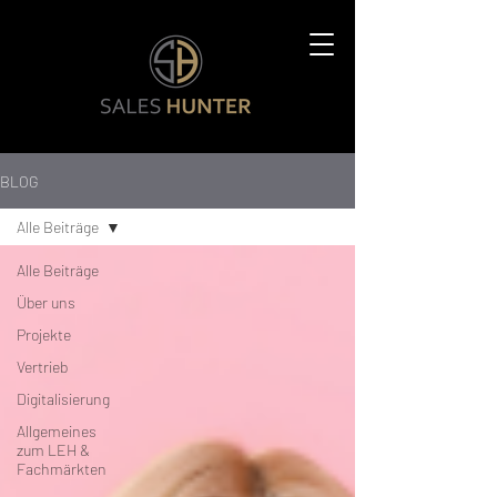
BLOG
Alle Beiträge
Alle Beiträge
Über uns
Projekte
Vertrieb
Digitalisierung
Allgemeines
zum LEH &
Fachmärkten