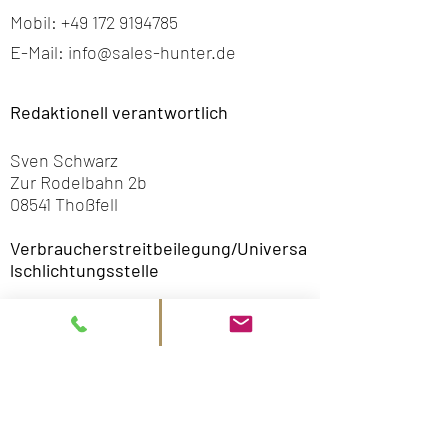
Mobil:
+49 172 9194785
E-Mail:
info@sales-hunter.de
Redaktionell verantwortlich
Sven Schwarz
Zur Rodelbahn 2b
08541 Thoßfell
Verbraucherstreitbeilegung/Universa
lschlichtungsstelle
Wir sind nicht bereit oder verpflichtet,
an Streitbeilegungsverfahren vor einer
Verbraucherschlichtungsstelle
teilzunehmen.
Quelle:
https://www.e-recht24.de