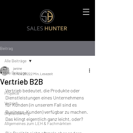
Beitrag
Alle Beiträge
janine
Alle Beiträge
3. Nov. 2022
2 Min. Lesezeit
Vertrieb B2B
Über uns
Vertrieb bedeutet, die Produkte oder 
Projekte
Dienstleistungen eines Unternehmens 
Vertrieb
für Kunden (in unserem Fall sind es 
Business-Kunden) verfügbar zu machen. 
Digitalisierung
Das klingt eigentlich ganz leicht, oder? 
Allgemeines zum LEH & Fachmärkten