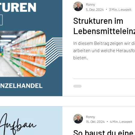
Ronny
5. Dez. 2024
3 Min. Lesezeit
Strukturen im
Lebensmittelein
In diesem Beitrag zeigen wir d
arbeiten und welche Herausf
bieten.
Ronny
15. Okt. 2024
4 Min. Lesezeit
So baust du eine