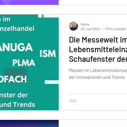
Ronny
20. Juni 2024
4 Min. Lesezeit
Die Messewelt i
Lebensmitteleinz
Schaufenster de
Messen im Lebensmitteleinzel
der Innovationen und Trends