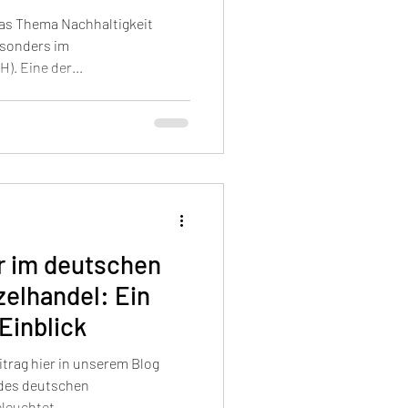
rungen
das Thema Nachhaltigkeit
sonders im
). Eine der...
r im deutschen
elhandel: Ein
Einblick
rem Blog
 des deutschen
euchtet,...