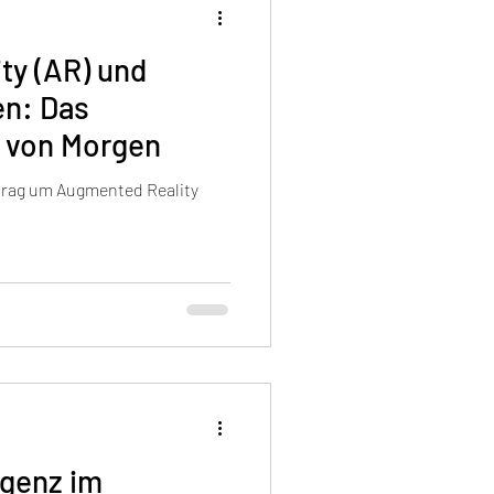
ty (AR) und
en: Das
s von Morgen
trag um Augmented Reality
igenz im