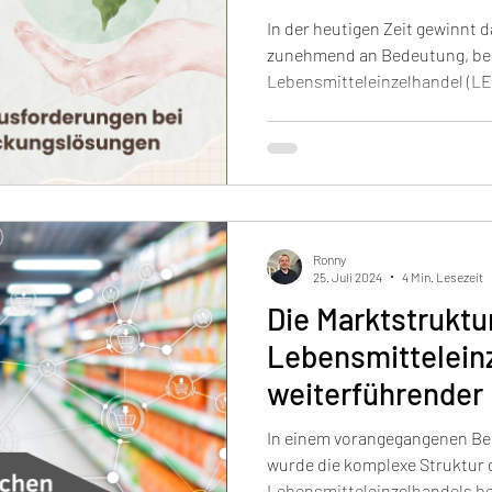
und Herausforde
In der heutigen Zeit gewinnt 
zunehmend an Bedeutung, be
Lebensmitteleinzelhandel (LEH
Ronny
25. Juli 2024
4 Min. Lesezeit
Die Marktstruktu
Lebensmitteleinz
weiterführender 
In einem vorangegangenen Beitrag hier in unse
wurde die komplexe Struktur
Lebensmitteleinzelhandels bel