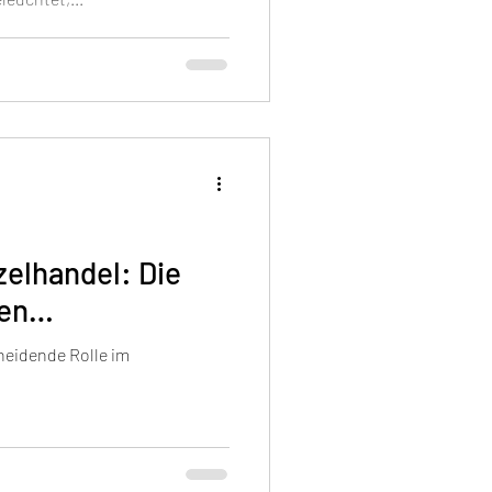
elhandel: Die
len
cheidende Rolle im