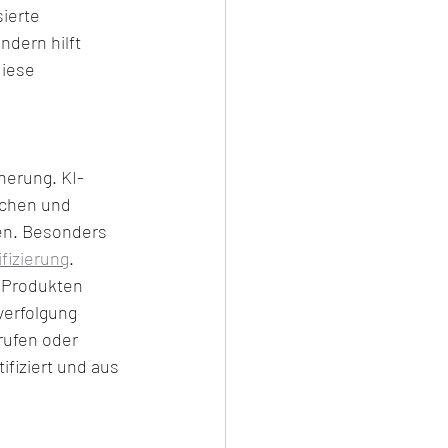
ierte 
dern hilft 
iese 
herung. KI-
achen und 
hen. Besonders 
ifizierung
. 
n Produkten 
verfolgung 
rufen oder 
fiziert und aus 