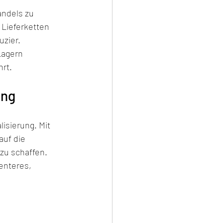
ndels zu 
 Lieferketten 
zier. 
Lagern 
rt.
ung
isierung. Mit 
uf die 
u schaffen. 
enteres, 