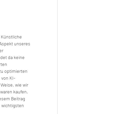
 Künstliche 
 Aspekt unseres 
r 
det da keine 
ten 
zu optimierten 
n von KI-
Weise, wie wir 
waren kaufen, 
esem Beitrag 
e wichtigsten 