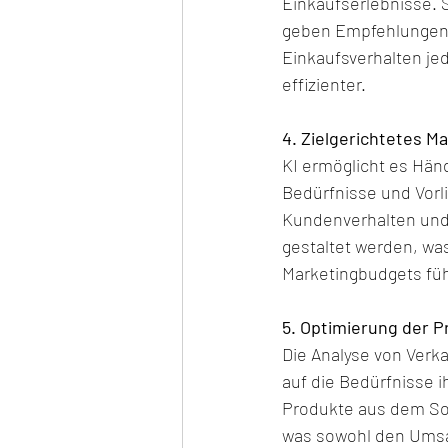
Einkaufserlebnisse. 
geben Empfehlungen, 
Einkaufsverhalten je
effizienter.
4. Zielgerichtetes M
KI ermöglicht es Händ
Bedürfnisse und Vorl
Kundenverhalten und
gestaltet werden, wa
Marketingbudgets füh
5. Optimierung der P
Die Analyse von Verk
auf die Bedürfnisse 
Produkte aus dem So
was sowohl den Umsat