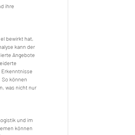
d ihre 
l bewirkt hat, 
nalyse kann der 
ierte Angebote 
eiderte 
 Erkenntnisse 
  So können 
, was nicht nur 
ogistik und im 
stemen können 