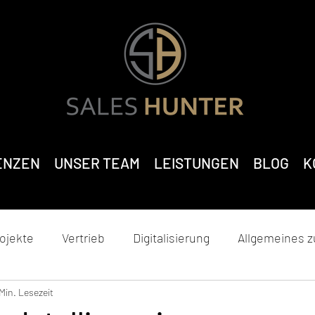
ENZEN
UNSER TEAM
LEISTUNGEN
BLOG
K
ojekte
Vertrieb
Digitalisierung
Allgemeines 
Min. Lesezeit