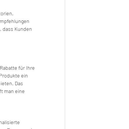
orien, 
empfehlungen 
t, dass Kunden 
 
abatte für Ihre 
Produkte ein 
eten. Das 
ft man eine 
alisierte 