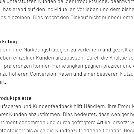
Sie unterstützen Kunden bei der Produktsuche, beantwor
basierend auf den individuellen Vorlieben und dem bishe
des einzelnen. Dies macht den Einkauf nicht nur bequeme
arketing
lern, ihre Marketingstrategien zu verfeinern und gezielt an
ieben einzelner Kunden anzupassen. Durch die Analyse vo
 -präferenzen können Marketingkampagnen präziser und e
s zu höheren Conversion-Raten und einer besseren Nutzu
rt.
roduktpalette
aufsdaten und Kundenfeedback hilft Händlern, ihre Produk
ihrer Kunden abzustimmen. Dies bedeutet, dass weniger be
rtiment genommen und durch gefragtere Artikel ersetzt 
z steigert als auch die Kundenzufriedenheit erhöht. Bes