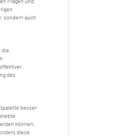
ten Fragen und 
rigen 
r, sondern auch 
 die 
n 
ffektiver 
ng des 
tpalette besser 
liebte 
werden können, 
onders diese 