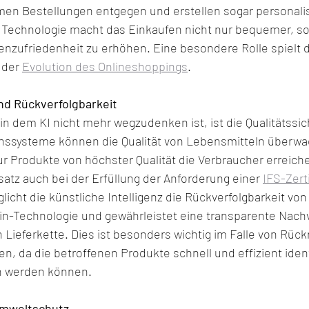
n Bestellungen entgegen und erstellen sogar personalis
e Technologie macht das Einkaufen nicht nur bequemer, son
enzufriedenheit zu erhöhen. Eine besondere Rolle spielt d
 der 
Evolution des Onlineshoppings
.
nd Rückverfolgbarkeit
 in dem KI nicht mehr wegzudenken ist, ist die Qualitätssic
onssysteme können die Qualität von Lebensmitteln überw
ur Produkte von höchster Qualität die Verbraucher erreic
nsatz auch bei der Erfüllung der Anforderung einer 
IFS-Zert
icht die künstliche Intelligenz die Rückverfolgbarkeit vo
ain-Technologie und gewährleistet eine transparente Nach
Lieferkette. Dies ist besonders wichtig im Falle von Rück
, da die betroffenen Produkte schnell und effizient identi
n werden können.
Umweltschutz