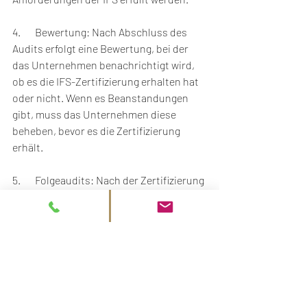
4.       Bewertung: Nach Abschluss des 
Audits erfolgt eine Bewertung, bei der 
das Unternehmen benachrichtigt wird, 
ob es die IFS-Zertifizierung erhalten hat 
oder nicht. Wenn es Beanstandungen 
gibt, muss das Unternehmen diese 
beheben, bevor es die Zertifizierung 
erhält.
5.       Folgeaudits: Nach der Zertifizierung 
muss das Unternehmen regelmäßige 
Folgeaudits durchführen lassen, um 
sicherzustellen, dass die Standards 
weiterhin erfüllt werden.
Je nach Unternehmen und Auditor kann 
der Zertifizierungsprozess zeitlich 