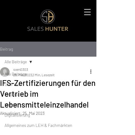
Beitrag
Alle Beiträge
sven0303
Alle Beiträge
25. Mai 2023
2 Min. Lesezeit
IFS-Zertifizierungen für den
Über uns
Vertrieb im
Projekte
Lebensmitteleinzelhandel
Vertrieb
Aktualisiert:
25. Mai 2023
Digitalisierung
Allgemeines zum LEH & Fachmärkten