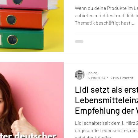
Wenn du deine Produkte im L
anbieten möchtest und dich b
Thematik beschäftigt hast,...
janine
5. Mai 2023
2 Min. Lesezeit
Lidl setzt als er
Lebensmitteleinz
Empfehlung der
Lidl schaltet seit dem 1. Mär
ungesunde Lebensmittel, die a
setzt der Händler...