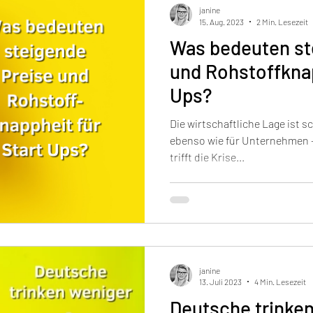
janine
15. Aug. 2023
2 Min. Lesezeit
Was bedeuten st
und Rohstoffknap
Ups?
Die wirtschaftliche Lage ist s
ebenso wie für Unternehmen -
trifft die Krise...
janine
13. Juli 2023
4 Min. Lesezeit
Deutsche trinken