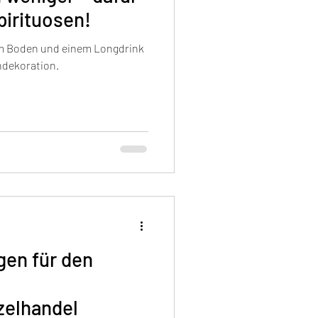
irituosen!
em Boden und einem Longdrink
ndekoration.
gen für den
zelhandel