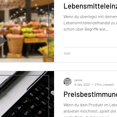
Lebensmittelein
Wenn du überlegst mit deinen
Lebensmitteleinzelhandel zu g
schon über Begriffe wie...
janine
8. Dez. 2022
2 Min. Lesezeit
Preisbestimmung
Wenn du dein Produkt im Leb
anbieten möchtest, spielt die