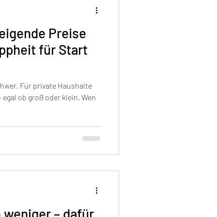
eigende Preise
pheit für Start
chwer. Für private Haushalte
 egal ob groß oder klein. Wen
 weniger – dafür