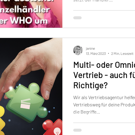
janine
13. März 2023
2 Min. Lesezeit
Multi- oder Omni
Vertrieb - auch f
Richtige?
Wir als Vertriebsagentur helfe
Vertriebsweg für deine Produ
die Begriffe...