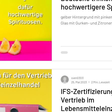
hochwertigere Sp
gelber Hintergrund mit pink
Glas mit Gurken- und Zitrone
sven0303
25. Mai 2023
2 Min. Lesezeit
IFS-Zertifizierun
Vertrieb im
Lebensmittelein