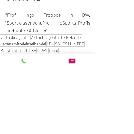
*Prof. Ingo Froböse in DW: 
"Sportwissenschaftler: eSports-Profis 
sind wahre Athleten"
Vertriebsagentur
Vertriebsagentur LEH
Handel
Lebensmitteleinzelhandel
LEH
SALES HUNTER
Markteintritt
EDEKA
REWE
tegut
Projekte
Aktuelle Beiträge
Alle ansehen