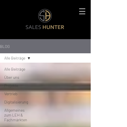
BLOG
Alle Beiträge
Alle Beiträge
Über uns
Projekte
Vertrieb
Digitalisierung
Allgemeines
zum LEH &
Fachmärkten