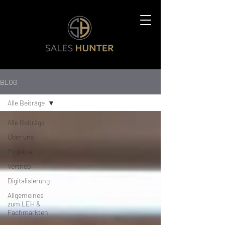
BLOG
Alle Beiträge
Alle Beiträge
Über uns
Projekte
Vertrieb
Digitalisierung
Allgemeines
zum LEH &
Fachmärkten